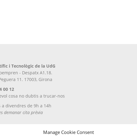
tífic i Tecnològic de la UdG
iroempren - Despatx A1.18.
 Peguera 11. 17003, Girona
4 00 12
evol cosa no dubtis a trucar-nos
s a divendres de 9h a 14h
tes demanar cita prèvia
Manage Cookie Consent