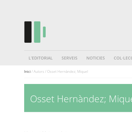
L’EDITORIAL
SERVEIS
NOTICIES
COL·LEC
Inici
/ Autors / Osset Hernàndez; Miquel
Osset Hernàndez; Miqu