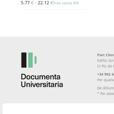
5.77
€
-
22.12
€
Preu sense IVA
Aquest
producte
té
diverses
variants.
Les
opcions
es
Parc Cien
poden
Edifici G
triar
C/ Pic de
a
la
+34 902 4
pàgina
Per quals
del
De dillun
producte
* Per visi