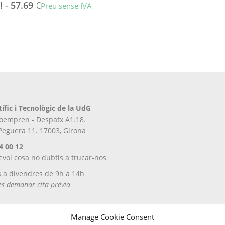
!
-
57.69
€
Preu sense IVA
tífic i Tecnològic de la UdG
iroempren - Despatx A1.18.
 Peguera 11. 17003, Girona
4 00 12
evol cosa no dubtis a trucar-nos
s a divendres de 9h a 14h
tes demanar cita prèvia
Manage Cookie Consent