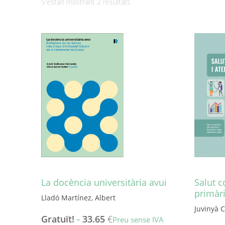
Ordenat
S'estan mostrant 2 resultats
per
més
recent
La docència universitària avui
Salut c
primàr
Lladó Martínez, Albert
Juvinyà C
Gratuït!
-
33.65
€
Preu sense IVA