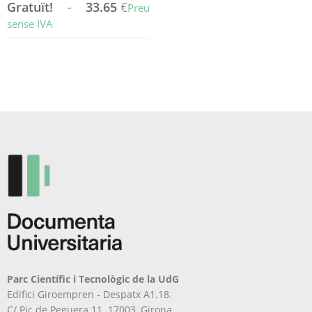
Gratuït!
-
33.65
€
Preu
sense IVA
Aquest
producte
té
diverses
variants.
Les
opcions
es
poden
triar
a
la
pàgina
del
producte
Parc Científic i Tecnològic de la UdG
Edifici Giroempren - Despatx A1.18.
C/ Pic de Peguera 11. 17003, Girona