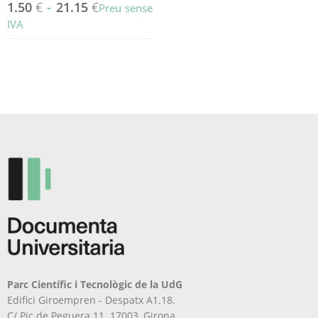
1.50
€
-
21.15
€
Preu sense
IVA
Aquest
producte
té
diverses
variants.
Les
opcions
es
poden
triar
a
la
pàgina
del
producte
Parc Científic i Tecnològic de la UdG
Edifici Giroempren - Despatx A1.18.
C/ Pic de Peguera 11. 17003, Girona