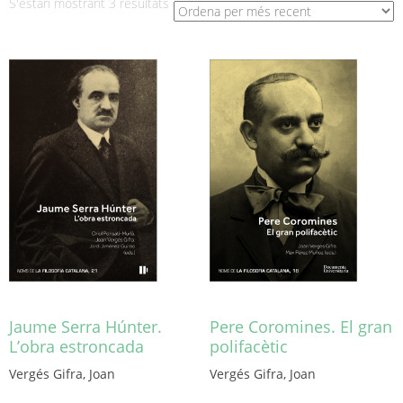
Ordenat
S'estan mostrant 3 resultats
per
més
recent
Jaume Serra Húnter.
Pere Coromines. El gran
L’obra estroncada
polifacètic
Vergés Gifra, Joan
Vergés Gifra, Joan