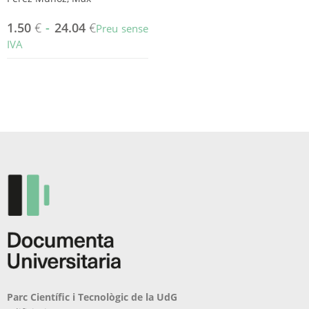
1.50
€
-
24.04
€
Preu sense
IVA
Aquest
producte
té
diverses
variants.
Les
opcions
es
poden
triar
a
la
pàgina
del
producte
Parc Científic i Tecnològic de la UdG