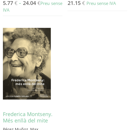
5.77
€
-
24.04
€
21.15
€
Preu sense
Preu sense IVA
IVA
Aquest
producte
té
diverses
variants.
Les
opcions
es
poden
triar
a
la
pàgina
del
producte
Frederica Montseny.
Més enllà del mite
Pérez Muñoz, Max