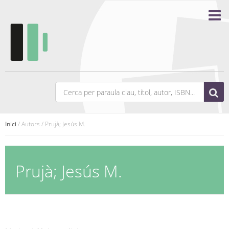
Inici
/ Autors / Prujà; Jesús M.
Prujà; Jesús M.