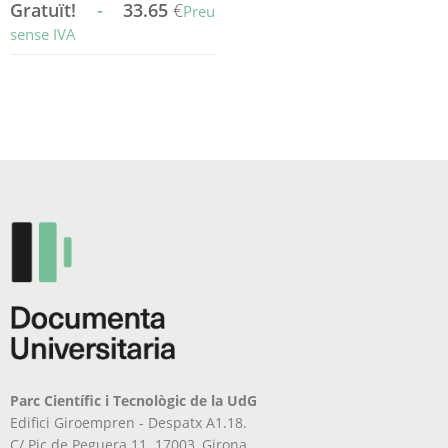
Gratuït!
-
33.65
€
Preu
sense IVA
Aquest
producte
té
diverses
variants.
Les
opcions
es
poden
triar
a
la
pàgina
del
producte
Parc Científic i Tecnològic de la UdG
Edifici Giroempren - Despatx A1.18.
C/ Pic de Peguera 11. 17003, Girona