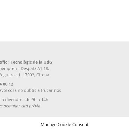
tífic i Tecnològic de la UdG
iroempren - Despatx A1.18.
 Peguera 11. 17003, Girona
4 00 12
evol cosa no dubtis a trucar-nos
s a divendres de 9h a 14h
tes demanar cita prèvia
Manage Cookie Consent