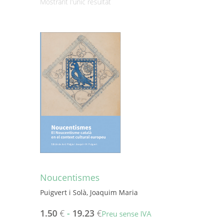
Mostrant l'únic resultat
Noucentismes
Puigvert i Solà, Joaquim Maria
1.50
€
-
19.23
€
Preu sense IVA