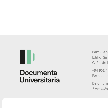
Aquest
producte
té
diverses
variants.
Les
opcions
es
poden
Parc Cien
triar
Edifici G
a
C/ Pic de
la
pàgina
+34 902 4
del
Per quals
producte
De dillun
* Per visi