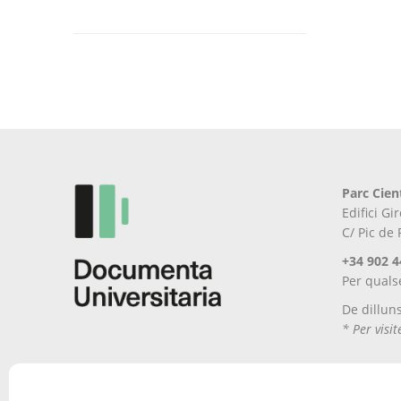
producte
té
diverses
variants.
Les
opcions
es
poden
triar
Parc Cien
a
Edifici G
la
C/ Pic de
pàgina
del
+34 902 4
producte
Per quals
De dillun
* Per visi