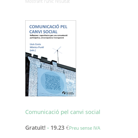
Mostrant l'únic resultat
Comunicació pel canvi social
Gratuït!
-
19.23
€
Preu sense IVA
Aquest