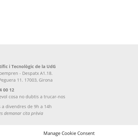
tífic i Tecnològic de la UdG
iroempren - Despatx A1.18.
 Peguera 11. 17003, Girona
4 00 12
evol cosa no dubtis a trucar-nos
s a divendres de 9h a 14h
tes demanar cita prèvia
Manage Cookie Consent