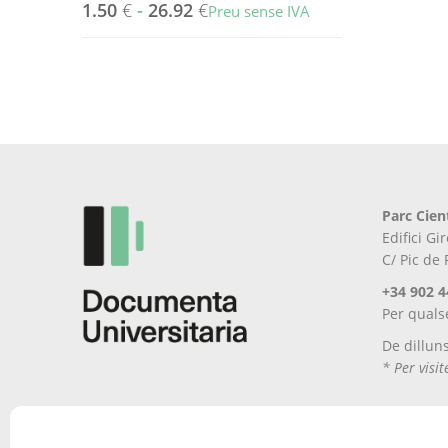
1.50
€
-
26.92
€
Preu sense IVA
Parc Cien
Edifici G
C/ Pic de
+34 902 4
Per quals
De dillun
* Per visi