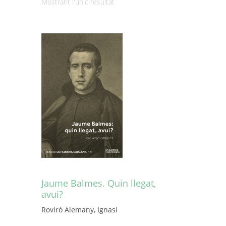
Mostrant l'únic resultat
Jaume Balmes. Quin llegat,
avui?
Roviró Alemany, Ignasi