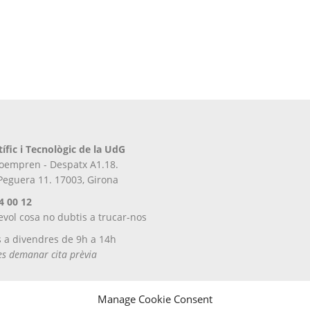
tífic i Tecnològic de la UdG
iroempren - Despatx A1.18.
 Peguera 11. 17003, Girona
4 00 12
evol cosa no dubtis a trucar-nos
s a divendres de 9h a 14h
tes demanar cita prèvia
Manage Cookie Consent