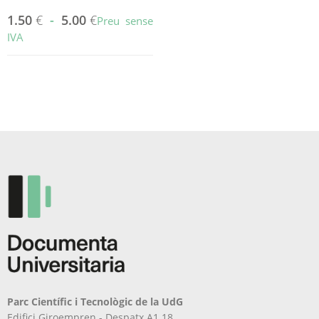
1.50
€
-
5.00
€
Preu sense
IVA
Aquest
producte
té
diverses
variants.
Les
opcions
es
poden
triar
a
la
pàgina
del
producte
Parc Científic i Tecnològic de la UdG
Edifici Giroempren - Despatx A1.18.