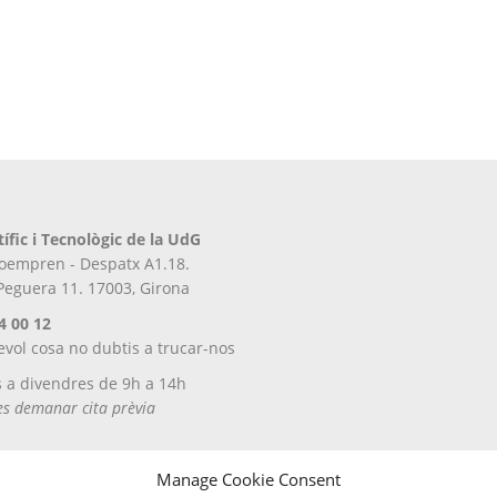
tífic i Tecnològic de la UdG
iroempren - Despatx A1.18.
 Peguera 11. 17003, Girona
4 00 12
evol cosa no dubtis a trucar-nos
s a divendres de 9h a 14h
tes demanar cita prèvia
Manage Cookie Consent