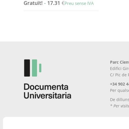
Gratuït!
-
17.31
€
Preu sense IVA
Aquest
producte
té
diverses
variants.
Les
opcions
es
Parc Cien
poden
Edifici G
triar
C/ Pic de
a
la
+34 902 4
pàgina
Per quals
del
De dillun
producte
* Per visi