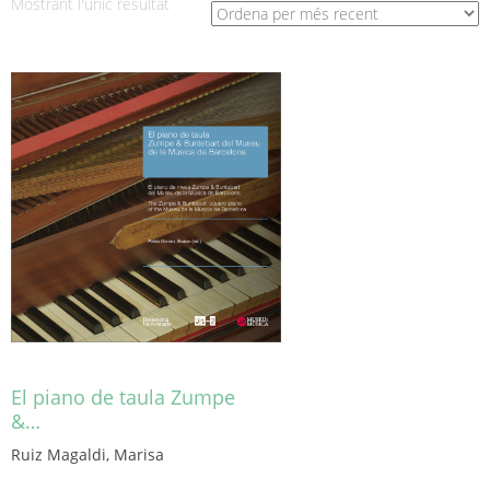
Mostrant l'únic resultat
El piano de taula Zumpe
&…
Ruiz Magaldi, Marisa