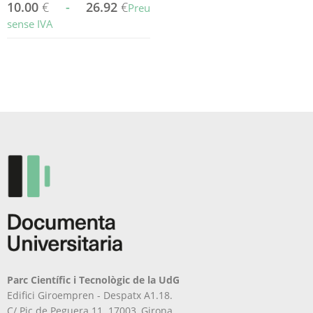
10.00
€
-
26.92
€
Preu
sense IVA
Aquest
producte
té
diverses
variants.
Les
opcions
es
poden
triar
a
la
pàgina
del
producte
Parc Científic i Tecnològic de la UdG
Edifici Giroempren - Despatx A1.18.
C/ Pic de Peguera 11. 17003, Girona