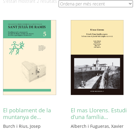
Ordenat
S'estan mostrant 2 resultats
per
més
recent
El poblament de la
El mas Llorens. Estudi
muntanya de…
d’una família…
Burch i Rius, Josep
Alberch i Fugueras, Xavier