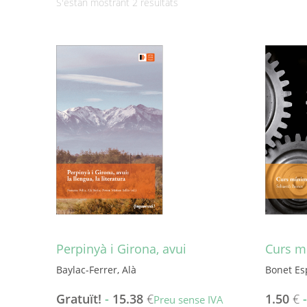
Ordenat
S'estan mostrant 2 resultats
per
més
recent
Perpinyà i Girona, avui
Curs mí
Baylac-Ferrer, Alà
Bonet Es
Gratuït!
-
15.38
€
1.50
€
Preu sense IVA