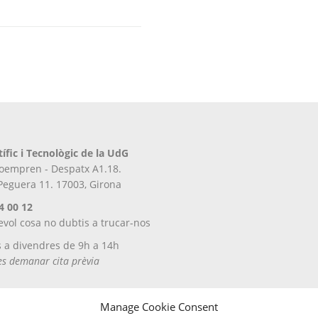
tífic i Tecnològic de la UdG
iroempren - Despatx A1.18.
 Peguera 11. 17003, Girona
4 00 12
evol cosa no dubtis a trucar-nos
s a divendres de 9h a 14h
tes demanar cita prèvia
Manage Cookie Consent