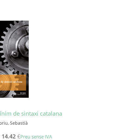
nim de sintaxi catalana
priu, Sebastià
-
14.42
€
Preu sense IVA