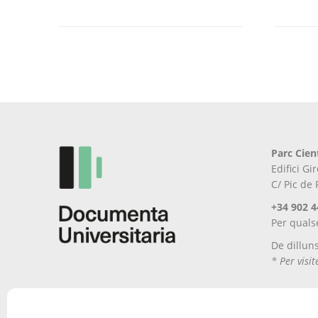
Parc Cien
Edifici G
C/ Pic de
+34 902 4
Per quals
De dillun
* Per visi