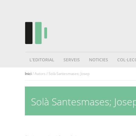
L’EDITORIAL
SERVEIS
NOTICIES
COL·LEC
Inici
/ Autors / Solà Santesmases; Josep
Solà Santesmases; Jose