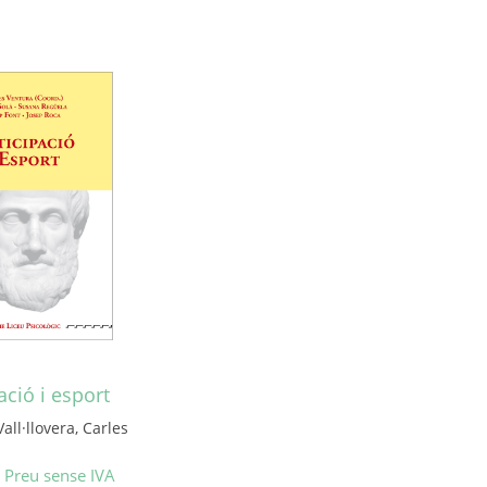
ació i esport
all·llovera, Carles
Preu sense IVA