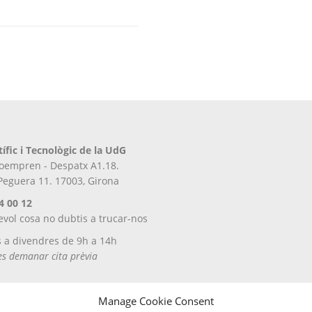
tífic i Tecnològic de la UdG
iroempren - Despatx A1.18.
 Peguera 11. 17003, Girona
4 00 12
evol cosa no dubtis a trucar-nos
s a divendres de 9h a 14h
tes demanar cita prèvia
Manage Cookie Consent