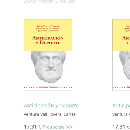
Ordenat
S'estan mostrant 2 resultats
per
més
recent
Anticipación y deporte
Anticip
Ventura Vall·llovera, Carles
Ventura V
17.31
€
17.31
€
Preu sense IVA