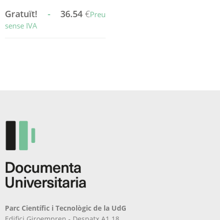
Gratuït!
-
36.54
€
Preu
sense IVA
Aquest
producte
té
diverses
variants.
Les
opcions
es
poden
triar
a
la
pàgina
del
producte
Parc Científic i Tecnològic de la UdG
Edifici Giroempren - Despatx A1.18.