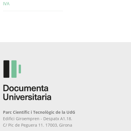
IVA
Aquest
producte
té
diverses
variants.
Les
opcions
es
poden
triar
a
la
pàgina
del
producte
Parc Científic i Tecnològic de la UdG
Edifici Giroempren - Despatx A1.18.
C/ Pic de Peguera 11. 17003, Girona