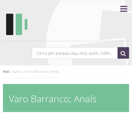
Inici
/ Autors / Varo Barranco; Anaís
Varo Barranco; Anaís