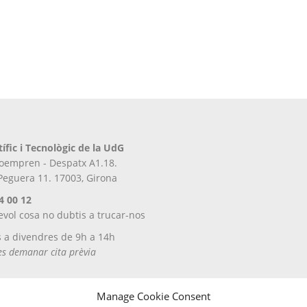
tífic i Tecnològic de la UdG
iroempren - Despatx A1.18.
 Peguera 11. 17003, Girona
4 00 12
evol cosa no dubtis a trucar-nos
s a divendres de 9h a 14h
tes demanar cita prèvia
Manage Cookie Consent