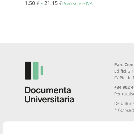
1.50
€
-
21.15
€
Preu sense IVA
Aquest
producte
té
diverses
variants.
Les
opcions
es
Parc Cien
poden
Edifici G
triar
C/ Pic de
a
la
+34 902 4
pàgina
Per quals
del
De dillun
producte
* Per visi