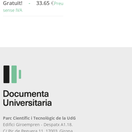
Gratuït!
-
33.65
€
Preu
sense IVA
Aquest
producte
té
diverses
variants.
Les
opcions
es
poden
triar
a
la
pàgina
del
producte
Parc Científic i Tecnològic de la UdG
Edifici Giroempren - Despatx A1.18.
C/ Pic de Peguera 11. 17003, Girona