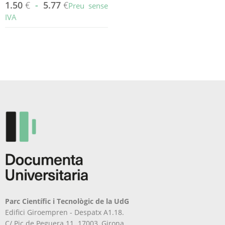
1.50
€
-
5.77
€
Preu sense
IVA
Aquest
producte
té
diverses
variants.
Les
opcions
es
poden
triar
a
la
pàgina
del
producte
Parc Científic i Tecnològic de la UdG
Edifici Giroempren - Despatx A1.18.
C/ Pic de Peguera 11. 17003, Girona