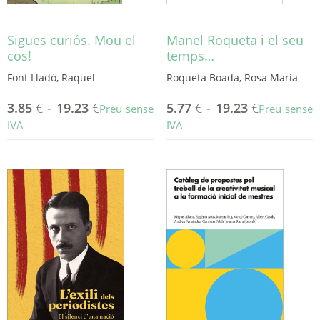
producte
del
producte
Sigues curiós. Mou el
Manel Roqueta i el seu
cos!
temps…
Font Lladó, Raquel
Roqueta Boada, Rosa Maria
3.85
€
-
19.23
€
5.77
€
-
19.23
€
Preu sense
Preu sense
IVA
IVA
Aquest
Aquest
producte
producte
té
té
diverses
diverses
variants.
variants.
Les
Les
opcions
opcions
es
es
poden
poden
triar
triar
a
a
la
la