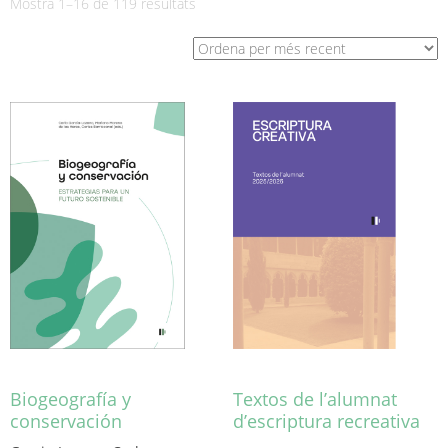
Ordenat
Mostra 1–16 de 119 resultats
per
més
recent
Biogeografía y
Textos de l’alumnat
conservación
d’escriptura recreativa