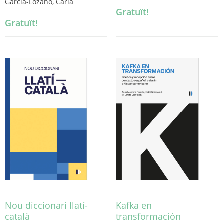
Garcia-Lozano, Carla
Gratuït!
Gratuït!
Nou diccionari llatí-
Kafka en
català
transformación