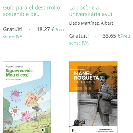
producte
Guía para el desarrollo
La docència
sostenible de…
universitària avui
Lladó Martínez, Albert
Gratuït!
-
18.27
€
Preu
Gratuït!
-
33.65
€
Preu
sense IVA
sense IVA
Aquest
producte
Aquest
té
producte
diverses
té
variants.
diverses
Les
variants.
opcions
Les
es
opcions
poden
es
triar
poden
a
triar
la
a
pàgina
la
del
pàgina