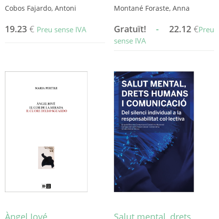
Cobos Fajardo, Antoni
Montané Foraste, Anna
19.23
€
Gratuït!
-
22.12
€
Preu sense IVA
Preu
sense IVA
Aquest
producte
té
diverses
variants.
Les
opcions
es
poden
triar
a
la
pàgina
del
producte
Àngel Jové
Salut mental, drets