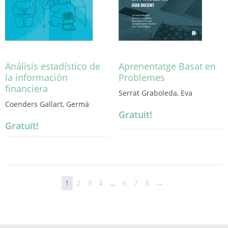
Análisis estadístico de
Aprenentatge Basat en
la información
Problemes
financiera
Serrat Graboleda, Eva
Coenders Gallart, Germà
Gratuït!
Gratuït!
1
2
3
4
…
6
7
8
→