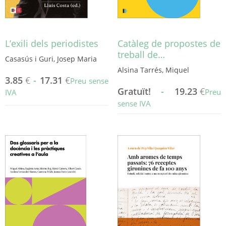
pàgina
pàgina
del
del
producte
producte
L’exili dels periodistes
Catàleg de propostes de
treball de…
Casasús i Guri, Josep Maria
Alsina Tarrés, Miquel
3.85
€
-
17.31
€
Preu sense
Gratuït!
-
19.23
€
Preu
IVA
sense IVA
Aquest
producte
Aquest
té
producte
diverses
té
variants.
diverses
Les
variants.
opcions
Les
es
opcions
poden
es
triar
poden
a
triar