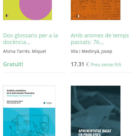
la
a
pàgina
la
del
pàgina
producte
del
producte
Dos glossaris per a la
Amb aromes de temps
docència…
passats: 76…
Alsina Tarrés, Miquel
Vila i Medinyà, Josep
Gratuït!
17.31
€
Preu sense IVA