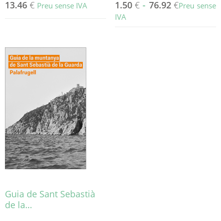
13.46
€
1.50
€
-
76.92
€
Preu sense IVA
Preu sense
IVA
Aquest
producte
té
diverses
variants.
Les
opcions
es
poden
triar
a
la
pàgina
del
producte
Guia de Sant Sebastià
de la…