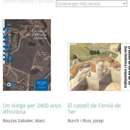
Ordenat
S'estan mostrant 3 resultats
per
més
recent
Un viatge per 2400 anys
El castell de Cervià de
d’història
Ter
Bouzas Sabater, Marc
Burch i Rius, Josep