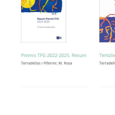
Premis TFG 2022-2025. Resum
Tertúli
Terradellas i Piferrer, M. Rosa
Terradell
Aquest
producte
té
diverses
variants.
Les
opcions
es
poden