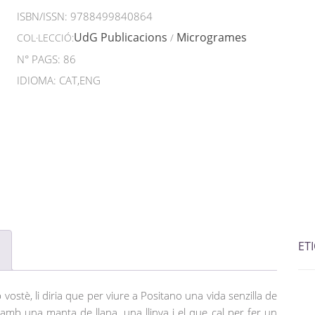
ISBN/ISSN:
9788499840864
UdG Publicacions
Microgrames
COL·LECCIÓ:
/
N° PAGS: 86
IDIOMA: CAT,ENG
ET
vostè, li diria que per viure a Positano una vida senzilla de
amb una manta de llana, una llinya i el que cal per fer un