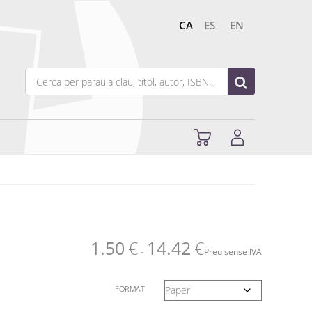
CA
ES
EN
1.50
€
14.42
€
-
Preu sense IVA
FORMAT