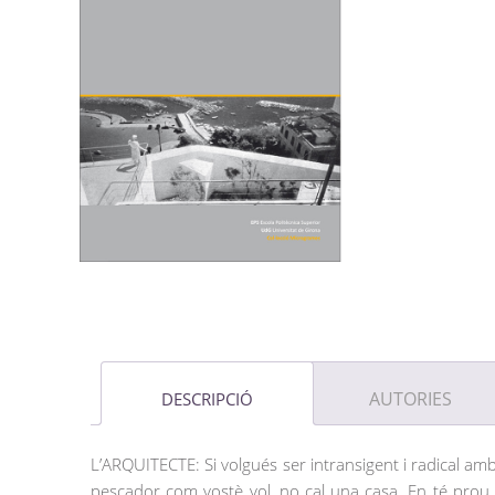
AUTORIES
DESCRIPCIÓ
L’ARQUITECTE: Si volgués ser intransigent i radical amb 
pescador com vostè vol, no cal una casa. En té prou 