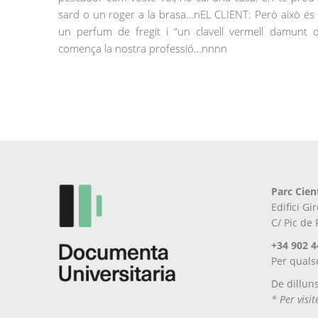
sard o un roger a la brasa…nEL CLIENT: Però això és 
un perfum de fregit i “un clavell vermell damunt 
comença la nostra professió…nnnn
Parc Cien
Edifici G
C/ Pic de
+34 902 4
Per quals
De dillun
* Per visi