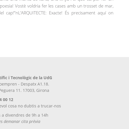
poesia! Vostè voldria fer les cases amb un trosset de mar,
del cap!”nL’ARQUITECTE: Exacte! És precisament aquí on
tífic i Tecnològic de la UdG
iroempren - Despatx A1.18.
 Peguera 11. 17003, Girona
4 00 12
evol cosa no dubtis a trucar-nos
s a divendres de 9h a 14h
tes demanar cita prèvia