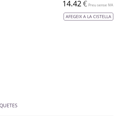
14.42
€
Preu sense IVA
AFEGEIX A LA CISTELLA
IQUETES