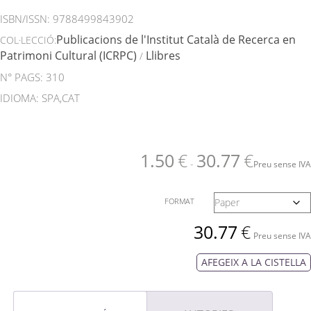
ISBN/ISSN:
9788499843902
Publicacions de l'Institut Català de Recerca en
COL·LECCIÓ:
Patrimoni Cultural (ICRPC)
Llibres
/
N° PAGS: 310
IDIOMA: SPA,CAT
1.50
€
30.77
€
-
Preu sense IVA
FORMAT
30.77
€
Preu sense IVA
AFEGEIX A LA CISTELLA