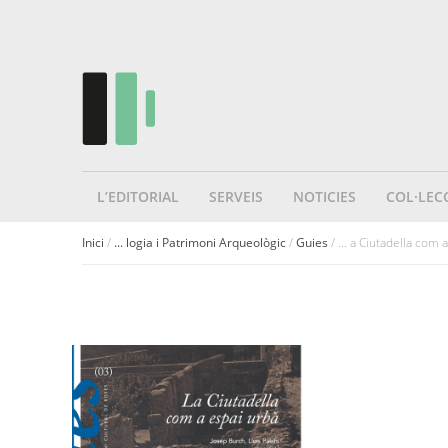
L’EDITORIAL
SERVEIS
NOTICIES
COL·LEC
Inici
/
... logia i Patrimoni Arqueològic
/
Guies
/ ... a Ciutadella com 