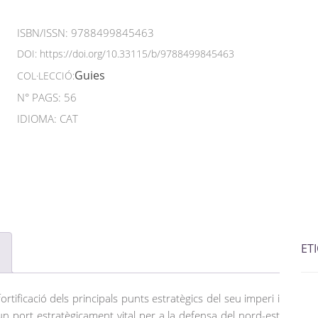
ISBN/ISSN:
9788499845463
DOI:
https://doi.org/10.33115/b/9788499845463
Guies
COL·LECCIÓ:
N° PAGS: 56
IDIOMA: CAT
ET
rtificació dels principals punts estratègics del seu imperi i
 un port estratègicament vital per a la defensa del nord-est