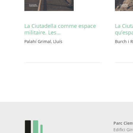
La Ciutadella comme espace
La Ciut
militaire. Les…
qu’esp
Palahí Grimal, Lluís
Burch i R
Aquest
Aquest
producte
producte
té
té
diverses
diverses
variants.
variants.
Les
Les
opcions
opcions
es
es
poden
poden
triar
triar
a
a
la
la
Parc Cien
pàgina
pàgina
Edifici G
del
del