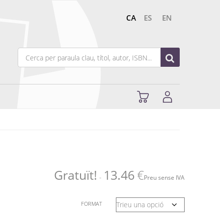
CA
ES
EN
Gratuït!
13.46
€
-
Preu sense IVA
FORMAT