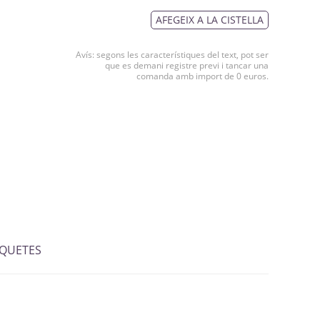
AFEGEIX A LA CISTELLA
Avís: segons les característiques del text, pot ser
que es demani registre previ i tancar una
comanda amb import de 0 euros.
IQUETES