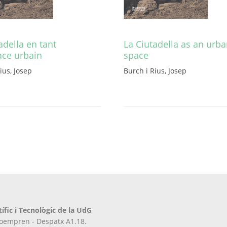
adella en tant
La Ciutadella as an urb
ace urbain
space
ius, Josep
Burch i Rius, Josep
Aquest
producte
té
diverses
variants.
Les
opcions
es
poden
triar
a
la
tífic i Tecnològic de la UdG
pàgina
iroempren - Despatx A1.18.
del