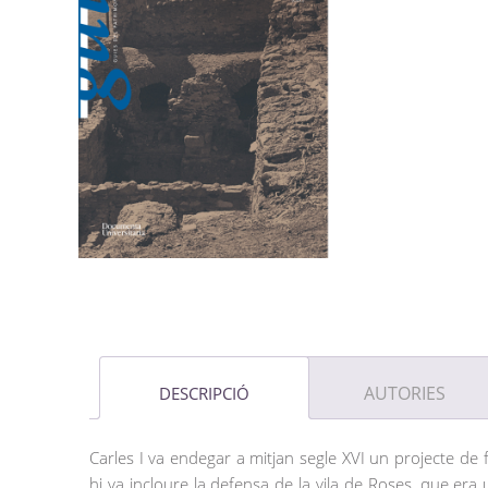
AUTORIES
DESCRIPCIÓ
Carles I va endegar a mitjan segle XVI un projecte de fo
hi va incloure la defensa de la vila de Roses, que era