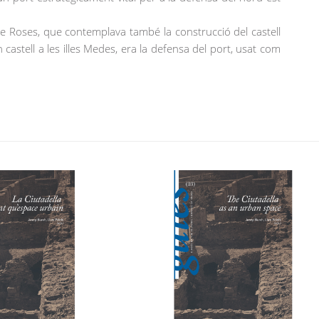
 de Roses, que contemplava també la construcció del castell
 castell a les illes Medes, era la defensa del port, usat com