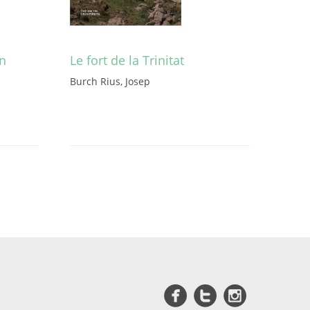
an
Le fort de la Trinitat
Burch Rius, Josep
Aquest
producte
té
diverses
variants.
Les
opcions
es
poden
triar
a
la
pàgina
del
producte