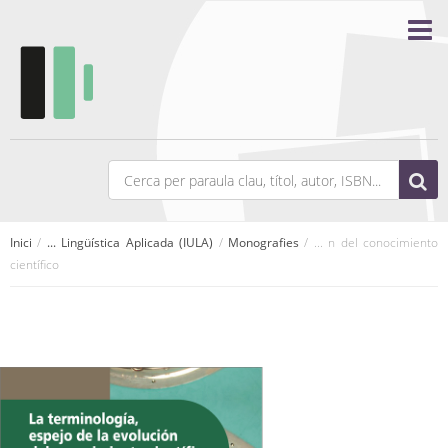
Inici
/
... Lingüística Aplicada (IULA)
/
Monografies
/ ... n del conocimiento
científico