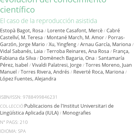
científico
El caso de la reproducción asistida
Estopà Bagot, Rosa
Lorente Casafont, Mercè
Cabré
/
/
Castellví, M. Teresa
Montané March, M. Amor
Porras-
/
/
Garzón, Jorge Mario
Xu, Yingfeng
Arnau García, Mariona
/
/
/
Vidal Sabanés, Laia
Terroba Reinares, Ana Rosa
França,
/
/
Fabiana da Silva
Domènech Bagaria, Ona
Santamaría
/
/
Pérez, Isabel
Vivaldi Palatresi, Jorge
Torres Moreno, Juan
/
/
Manuel
Torres Rivera, Andrés
Reverté Roca, Mariona
/
/
/
López Fuentes, Alejandra
ISBN/ISSN:
9788499846231
Publicacions de l'Institut Universitari de
COL·LECCIÓ:
Lingüística Aplicada (IULA)
Monografies
/
N° PAGS: 210
IDIOMA: SPA