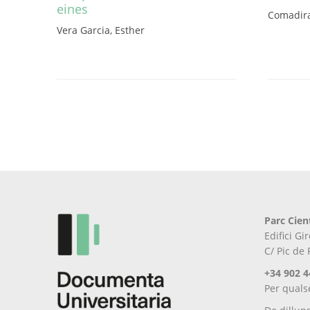
eines
Comadira
Aquest
Vera Garcia, Esther
producte
té
diverses
variants.
Les
opcions
es
poden
triar
a
la
pàgina
Parc Cien
del
Edifici G
producte
C/ Pic de
+34 902 4
Per quals