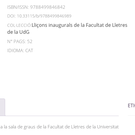
ISBN/ISSN:
9788499846842
DOI:
10.33115/b/9788499846989
Lliçons inaugurals de la Facultat de Lletres
COL·LECCIÓ:
de la UdG
N° PAGS: 52
IDIOMA: CAT
ET
la sala de graus de la Facultat de Lletres de la Universitat