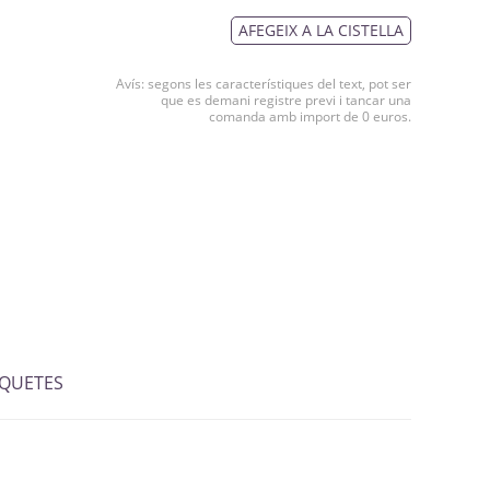
AFEGEIX A LA CISTELLA
Avís: segons les característiques del text, pot ser
que es demani registre previ i tancar una
comanda amb import de 0 euros.
IQUETES