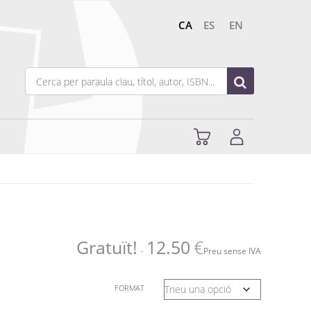
CA
ES
EN
Gratuït!
12.50
€
-
Preu sense IVA
FORMAT