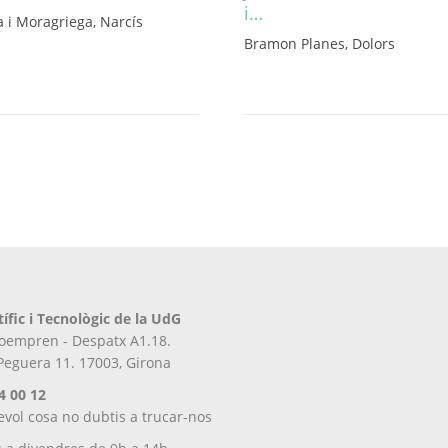
i…
 i Moragriega, Narcís
Bramon Planes, Dolors
Aquest
producte
té
diverses
variants.
Les
opcions
es
poden
triar
a
la
tífic i Tecnològic de la UdG
pàgina
iroempren - Despatx A1.18.
del
 Peguera 11. 17003, Girona
producte
4 00 12
evol cosa no dubtis a trucar-nos