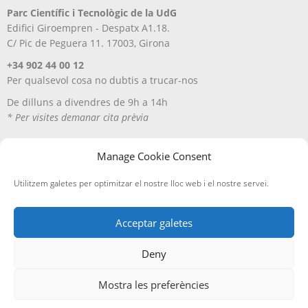
Parc Científic i Tecnològic de la UdG
Edifici Giroempren - Despatx A1.18.
C/ Pic de Peguera 11. 17003, Girona
+34 902 44 00 12
Per qualsevol cosa no dubtis a trucar-nos
De dilluns a divendres de 9h a 14h
* Per visites demanar cita prèvia
Manage Cookie Consent
Utilitzem galetes per optimitzar el nostre lloc web i el nostre servei.
Acceptar galetes
Deny
Avís Legal
Política de privacitat
Política de cookies
Entregues i devolucions
Mostra les preferències