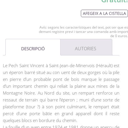
AFEGEIX A LA CISTELLA
Avís: segons les característiques del text, pot ser que es
demani registre previ i tancar una comanda amb import
de 0 euros.
AUTORIES
DESCRIPCIÓ
Le Pech Saint Vincent à Saint-Jean-de-Minervois (Hérault) est
un éperon barré situé au con uent de deux gorges où la pile
en pierre d’un probable pont de bois marque le passage
d’un important chemin qui reliait la plaine aux mines de la
Montagne Noire. Au Nord du site, un rempart renforce un
ressaut de terrain qui barre l’éperon ; muni d’une sorte de
plateforme (tour ?) à son point culminant, le rempart était
percé d’une porte bâtie en grand appareil dont il reste
quelques blocs en bordure du chemin.
La fouille d’un aven entre 1974 et 1981 donne un aperçu de