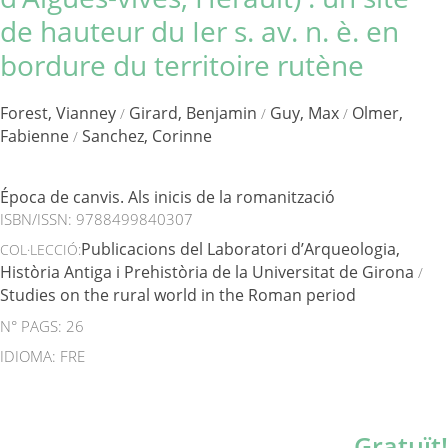
de hauteur du Ier s. av. n. è. en
bordure du territoire rutène
Forest, Vianney
Girard, Benjamin
Guy, Max
Olmer,
/
/
/
Fabienne
Sanchez, Corinne
/
Época de canvis. Als inicis de la romanització
ISBN/ISSN:
9788499840307
Publicacions del Laboratori d’Arqueologia,
COL·LECCIÓ:
Història Antiga i Prehistòria de la Universitat de Girona
/
Studies on the rural world in the Roman period
N° PAGS: 26
IDIOMA: FRE
Gratuït!