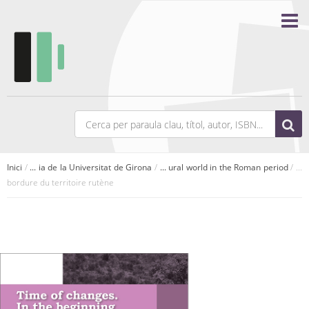
Inici
/
... ia de la Universitat de Girona
/
... ural world in the Roman period
/ ...
bordure du territoire rutène