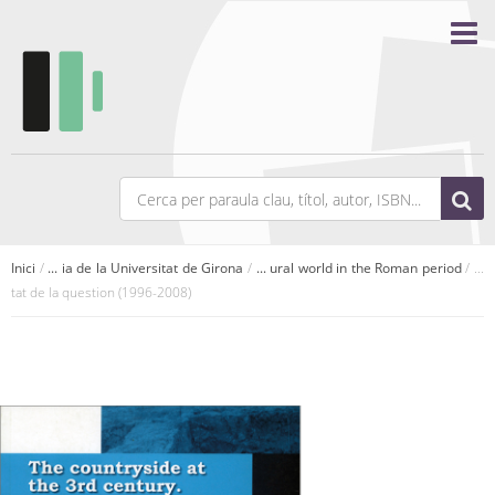
Inici
/
... ia de la Universitat de Girona
/
... ural world in the Roman period
/ ...
tat de la question (1996-2008)