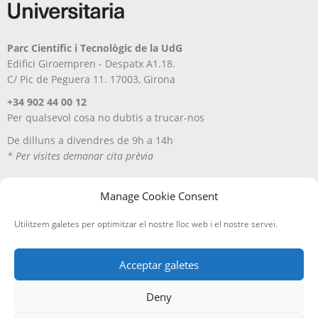
Parc Científic i Tecnològic de la UdG
Edifici Giroempren - Despatx A1.18.
C/ Pic de Peguera 11. 17003, Girona
+34 902 44 00 12
Per qualsevol cosa no dubtis a trucar-nos
De dilluns a divendres de 9h a 14h
* Per visites demanar cita prèvia
Manage Cookie Consent
Utilitzem galetes per optimitzar el nostre lloc web i el nostre servei.
Acceptar galetes
Deny
Avís Legal
Política de privacitat
Política de cookies
Entregues i devolucions