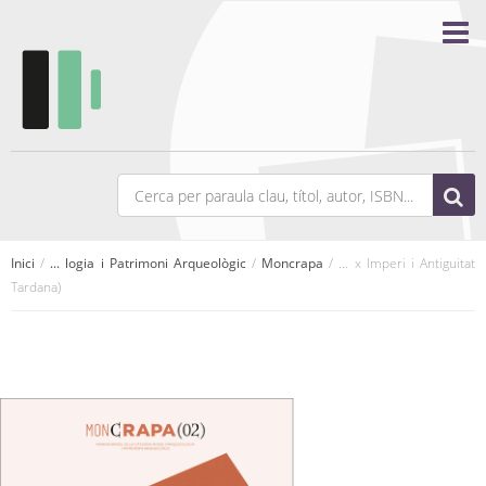
Inici
/
... logia i Patrimoni Arqueològic
/
Moncrapa
/ ... x Imperi i Antiguitat
Tardana)