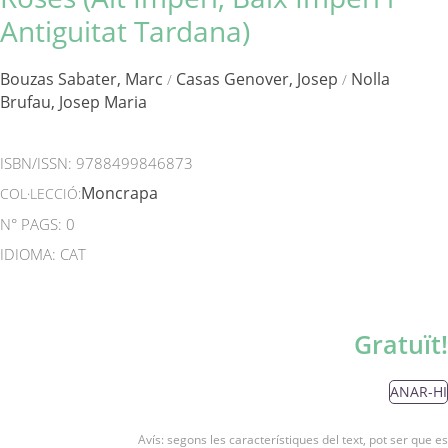
Antiguitat Tardana)
Bouzas Sabater, Marc
Casas Genover, Josep
Nolla
/
/
Brufau, Josep Maria
ISBN/ISSN:
9788499846873
Moncrapa
COL·LECCIÓ:
N° PAGS: 0
IDIOMA: CAT
Gratuït!
ANAR-HI
Avís: segons les característiques del text, pot ser que es