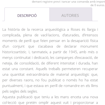
demani registre previ i tancar una comanda amb import
de 0 euros.
AUTORIES
DESCRIPCIÓ
La història de la recerca arqueològica a Roses és llarga i
complicada, plena de vacil·lacions, d’aturades, d’intensos
moments de perill que feien pensar en la desaparició física
d’un conjunt que s’acabava de declarar monument
historicoartístic. I, tanmateix, a partir de 1945, amb més o
menys continuïtat i dedicació, les campanyes d’excavació, de
neteja, de consolidació, de diferent intensitat i durada, han
estat una constant. Aquells treballs permeteren recuperar
una quantitat extraordinària de material arqueològic que,
per diverses raons, no fou publicat o només ho ha estat
puntualment, i que estava en perill de romandre en els llims
pels segles dels segles.
Aquesta publicació que teniu a les mans enceta una nova
col·lecció que pretén omplir aquest vuit i proporcionar a