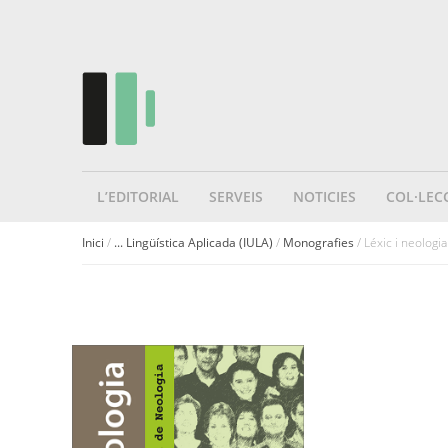
L’EDITORIAL
SERVEIS
NOTICIES
COL·LEC
Inici
/
... Lingüística Aplicada (IULA)
/
Monografies
/ Léxic i neologia