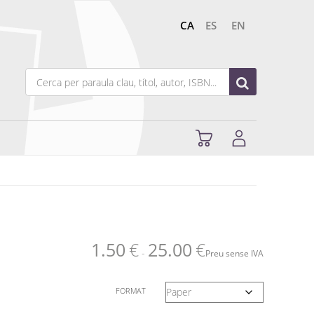
CA
ES
EN
1.50
€
25.00
€
-
Preu sense IVA
FORMAT