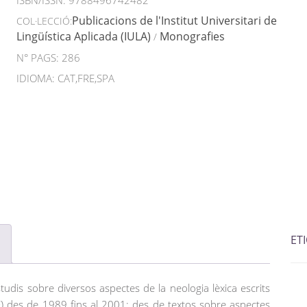
ISBN/ISSN:
9788496742482
Publicacions de l'Institut Universitari de
COL·LECCIÓ:
Lingüística Aplicada (IULA)
Monografies
/
N° PAGS: 286
IDIOMA: CAT,FRE,SPA
ET
studis sobre diversos aspectes de la neologia lèxica escrits
) des de 1989 fins al 2001: des de textos sobre aspectes