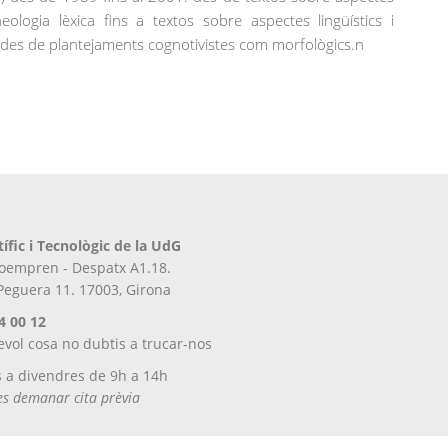
neologia lèxica fins a textos sobre aspectes lingüístics i
t des de plantejaments cognotivistes com morfològics.n
tífic i Tecnològic de la UdG
iroempren - Despatx A1.18.
 Peguera 11. 17003, Girona
4 00 12
evol cosa no dubtis a trucar-nos
s a divendres de 9h a 14h
tes demanar cita prèvia