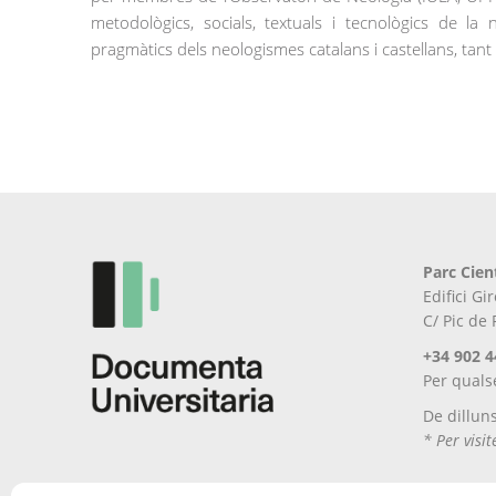
metodològics, socials, textuals i tecnològics de la 
pragmàtics dels neologismes catalans i castellans, tan
Parc Cien
Edifici G
C/ Pic de
+34 902 4
Per quals
De dillun
* Per visi