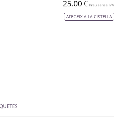
25.00
€
Preu sense IVA
AFEGEIX A LA CISTELLA
IQUETES