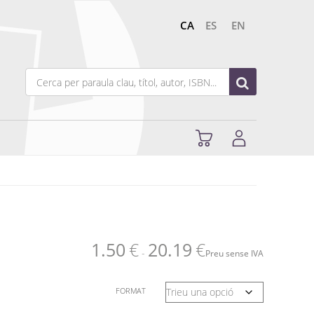
CA
ES
EN
1.50
€
20.19
€
-
Preu sense IVA
FORMAT