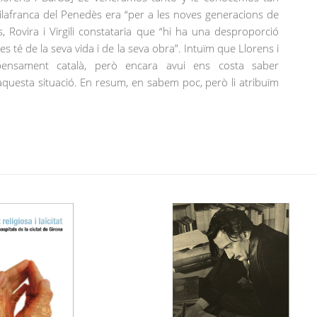
 Vilafranca del Penedès era “per a les noves generacions de
 Rovira i Virgili constataria que “hi ha una desproporció
es té de la seva vida i de la seva obra”. Intuïm que Llorens i
ensament català, però encara avui ens costa saber
uesta situació. En resum, en sabem poc, però li atribuïm