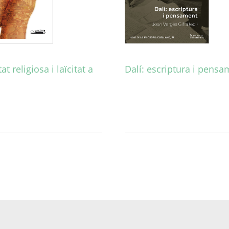
at religiosa i laïcitat a
Dalí: escriptura i pens
Aquest
producte
té
diverses
variants.
Les
opcions
es
poden
triar
a
la
pàgina