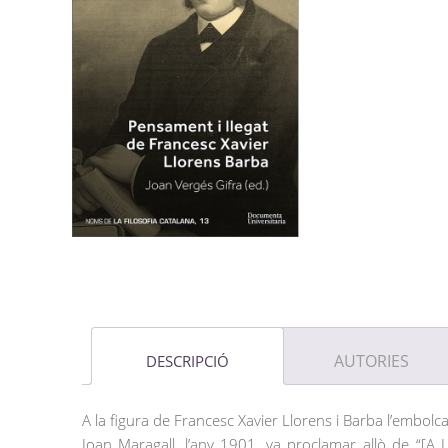
AUTORIES
DESCRIPCIÓ
A la figura de Francesc Xavier Llorens i Barba l’embolcal
Joan Maragall, l’any 1901, va proclamar allò de “[A