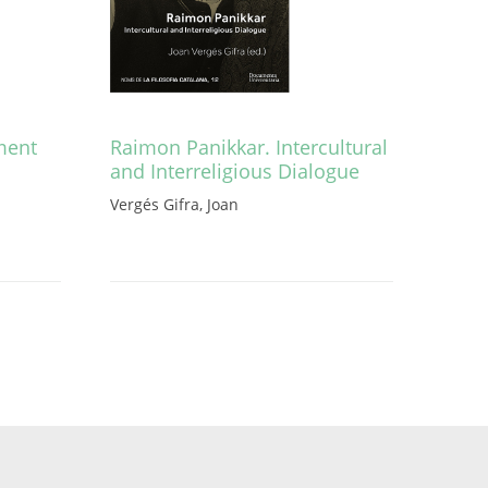
ament
Raimon Panikkar. Intercultural
and Interreligious Dialogue
Vergés Gifra, Joan
Aquest
producte
té
diverses
variants.
Les
opcions
es
poden
triar
a