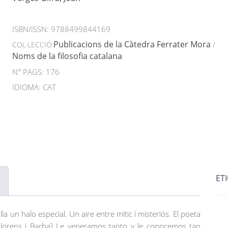
ISBN/ISSN:
9788499844169
Publicacions de la Càtedra Ferrater Mora
COL·LECCIÓ:
/
Noms de la filosofia catalana
N° PAGS: 176
IDIOMA: CAT
ET
la un halo especial. Un aire entre mític i misteriós. El poeta
 Llorens i Barba] Le veneramos tanto y le conocemos tan