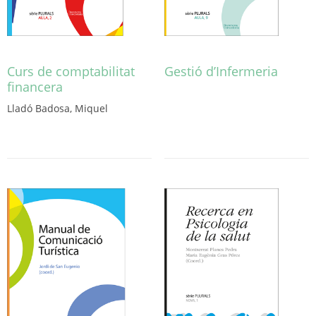
Curs de comptabilitat
Gestió d’Infermeria
financera
Aquest
producte
Lladó Badosa, Miquel
té
diverses
variants.
Les
opcions
es
poden
triar
a
la
pàgina
del
producte