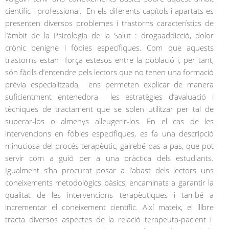
científic i professional. En els diferents capítols i apartats es
presenten diversos problemes i trastorns característics de
l’àmbit de la Psicologia de la Salut : drogaaddicció, dolor
crònic benigne i fòbies específiques. Com que aquests
trastorns estan força estesos entre la població i, per tant,
són fàcils d’entendre pels lectors que no tenen una formació
prèvia especialitzada, ens permeten explicar de manera
suficientment entenedora les estratègies d’avaluació i
tècniques de tractament que se solen utilitzar per tal de
superar-los o almenys alleugerir-los. En el cas de les
intervencions en fòbies específiques, es fa una descripció
minuciosa del procés terapèutic, gairebé pas a pas, que pot
servir com a guió per a una pràctica dels estudiants.
Igualment s’ha procurat posar a l’abast dels lectors uns
coneixements metodològics bàsics, encaminats a garantir la
qualitat de les intervencions terapèutiques i també a
incrementar el coneixement científic. Així mateix, el llibre
tracta diversos aspectes de la relació terapeuta-pacient i