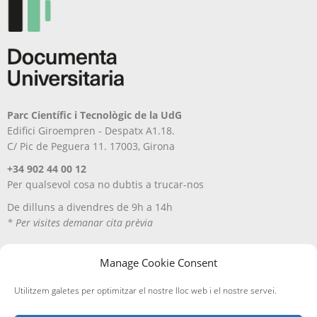
del
del
producte
producte
Parc Científic i Tecnològic de la UdG
Edifici Giroempren - Despatx A1.18.
C/ Pic de Peguera 11. 17003, Girona
+34 902 44 00 12
Per qualsevol cosa no dubtis a trucar-nos
De dilluns a divendres de 9h a 14h
* Per visites demanar cita prèvia
Manage Cookie Consent
Utilitzem galetes per optimitzar el nostre lloc web i el nostre servei.