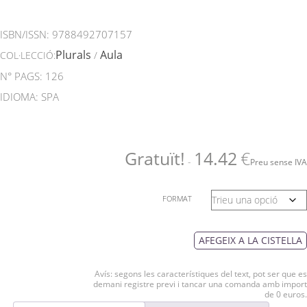
ISBN/ISSN:
9788492707157
Plurals
Aula
COL·LECCIÓ:
/
N° PAGS: 126
IDIOMA: SPA
Gratuït!
14.42
€
-
Preu sense IVA
FORMAT
AFEGEIX A LA CISTELLA
Avís: segons les característiques del text, pot ser que es
demani registre previ i tancar una comanda amb import
de 0 euros.