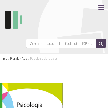
Inici
/
Plurals
/
Aula
/ Psicologia de la salut