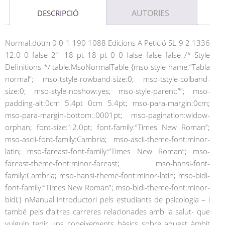
AUTORIES
DESCRIPCIÓ
Normal.dotm 0 0 1 190 1088 Edicions A Petició SL 9 2 1336
12.0 0 false 21 18 pt 18 pt 0 0 false false false /* Style
Definitions */ table.MsoNormalTable {mso-style-name:”Tabla
normal”; mso-tstyle-rowband-size:0; mso-tstyle-colband-
size:0; mso-style-noshow:yes; mso-style-parent:””; mso-
padding-alt:0cm 5.4pt 0cm 5.4pt; mso-para-margin:0cm;
mso-para-margin-bottom:.0001pt; mso-pagination:widow-
orphan; font-size:12.0pt; font-family:”Times New Roman”;
mso-ascii-font-family:Cambria; mso-ascii-theme-font:minor-
latin; mso-fareast-font-family:”Times New Roman”; mso-
fareast-theme-font:minor-fareast; mso-hansi-font-
family:Cambria; mso-hansi-theme-font:minor-latin; mso-bidi-
font-family:”Times New Roman”; mso-bidi-theme-font:minor-
bidi;} nManual introductori pels estudiants de psicologia – i
també pels d’altres carreres relacionades amb la salut- que
vulguin tenir uns coneixements bàsics sobre aquest àmbit