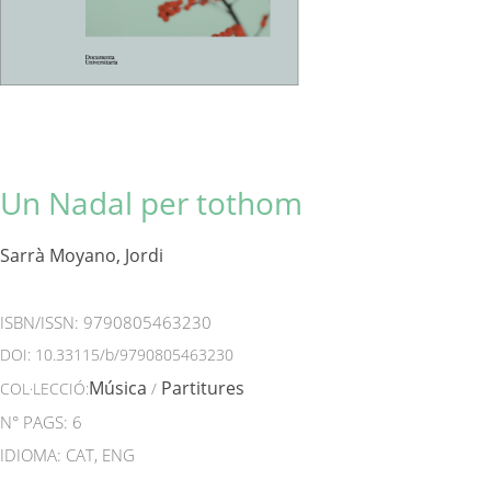
Un Nadal per tothom
Sarrà Moyano, Jordi
ISBN/ISSN:
9790805463230
DOI:
10.33115/b/9790805463230
Música
Partitures
COL·LECCIÓ:
/
N° PAGS: 6
IDIOMA: CAT, ENG