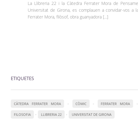
La Llibreria 22 i la Càtedra Ferrater Mora de Pensam
Universitat de Girona, es complauen a convidar-vos a l
Ferrater Mora, filòsof, obra guanyadora [...]
ETIQUETES
-
-
-
CÀTEDRA FERRATER MORA
CÒMIC
FERRATER MORA
-
-
FILOSOFIA
LLIBRERIA 22
UNIVERSITAT DE GIRONA
Accedeix a totes