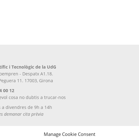
tífic i Tecnològic de la UdG
iroempren - Despatx A1.18.
 Peguera 11. 17003, Girona
4 00 12
evol cosa no dubtis a trucar-nos
s a divendres de 9h a 14h
tes demanar cita prèvia
Manage Cookie Consent