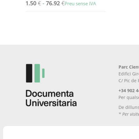
1.50
€
-
76.92
€
Preu sense IVA
Aquest
producte
té
diverses
variants.
Les
opcions
es
Parc Cien
poden
Edifici G
triar
C/ Pic de
a
la
+34 902 4
pàgina
Per quals
del
De dillun
producte
* Per visi