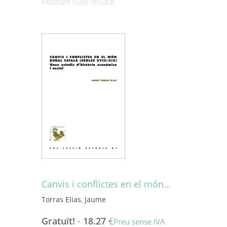
Mostrant l'únic resultat
Canvis i conflictes en el món…
Torras Elias, Jaume
Gratuït!
-
18.27
€
Preu sense IVA