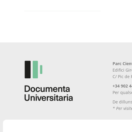
Aquest
producte
té
diverses
variants.
Les
opcions
es
poden
Parc Cien
triar
Edifici G
a
C/ Pic de
la
pàgina
+34 902 4
del
Per quals
producte
De dillun
* Per visi