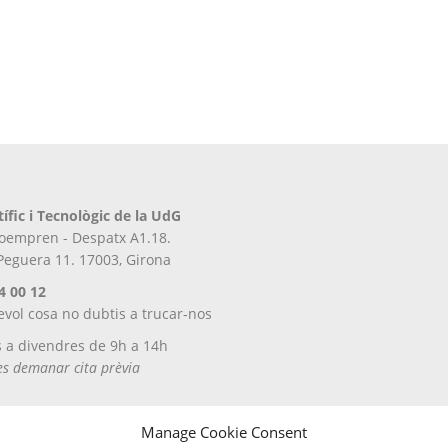
tífic i Tecnològic de la UdG
iroempren - Despatx A1.18.
 Peguera 11. 17003, Girona
4 00 12
evol cosa no dubtis a trucar-nos
s a divendres de 9h a 14h
tes demanar cita prèvia
Manage Cookie Consent