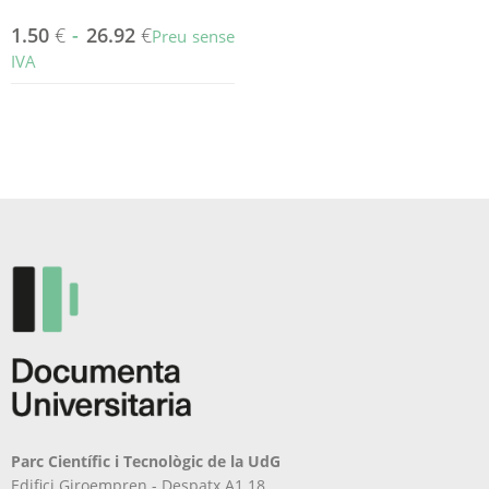
1.50
€
-
26.92
€
Preu sense
IVA
Aquest
producte
té
diverses
variants.
Les
opcions
es
poden
triar
a
la
pàgina
del
producte
Parc Científic i Tecnològic de la UdG
Edifici Giroempren - Despatx A1.18.