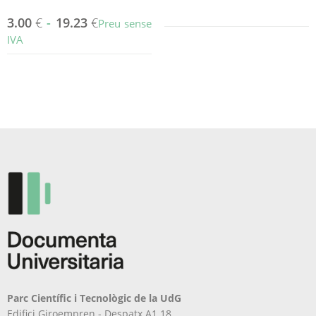
3.00
€
-
19.23
€
Preu sense
IVA
Aquest
producte
té
diverses
variants.
Les
opcions
es
poden
triar
a
la
pàgina
del
producte
Parc Científic i Tecnològic de la UdG
Edifici Giroempren - Despatx A1.18.