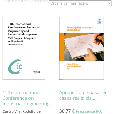
Ordenat
S'estan mostrant 2 resultats
per
més
recent
12th International
Aprenentatge basat en
Conference on
casos reals: sis…
Industrial Engineering…
30.77
€
Preu sense IVA
Castro Vila, Rodolfo de