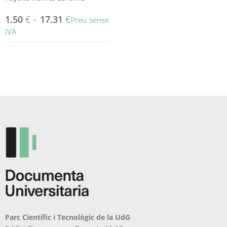
1.50
€
-
17.31
€
Preu sense
IVA
Aquest
producte
té
diverses
variants.
Les
opcions
es
poden
triar
a
la
pàgina
del
producte
Parc Científic i Tecnològic de la UdG