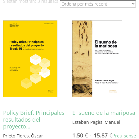
Ordenat
S'estan mostrant 3 resultats
per
més
recent
Policy Brief. Principales
El sueño de la mariposa
resultados del
Esteban Pagès, Manuel
proyecto…
1.50
€
-
15.87
€
Preu sense
Prieto Flores, Òscar