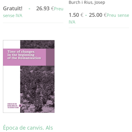
Burch i Rius, Josep
Gratuït!
-
26.93
€
Preu
1.50
€
-
25.00
€
Preu sense
sense IVA
IVA
Aquest
producte
Aquest
té
producte
diverses
té
variants.
diverses
Les
variants.
opcions
Les
es
opcions
poden
es
triar
poden
a
triar
la
a
pàgina
la
del
pàgina
producte
del
producte
Época de canvis. Als