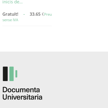
inicis de…
Gratuït!
-
33.65
€
Preu
sense IVA
Aquest
producte
té
diverses
variants.
Les
opcions
es
poden
triar
a
la
pàgina
del
producte