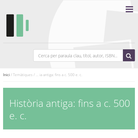
Inici
/ Temàtiques / ... ia antiga: fins a c. 500 e. c.
Història antiga: fins a c. 500
e. c.