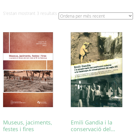
Ordenat
S'estan mostrant 3 resultats
per
més
recent
Museus, jaciments,
Emili Gandia i la
festes i fires
conservació del…