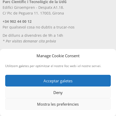
Parc Científic i Tecnològic de la UdG
Edifici Giroempren - Despatx A1.18.
C/ Pic de Peguera 11. 17003, Girona
+34 902 44 00 12
Per qualsevol cosa no dubtis a trucar-nos
De dilluns a divendres de 9h a 14h
* Per visites demanar cita prèvia
Manage Cookie Consent
Utilitzem galetes per optimitzar el nostre lloc web i el nostre servei.
Acceptar galetes
Deny
Avís Legal
Política de privacitat
Política de cookies
Entregues i devolucions
Mostra les preferències
Edicions A Petició, SL
· ©
2026