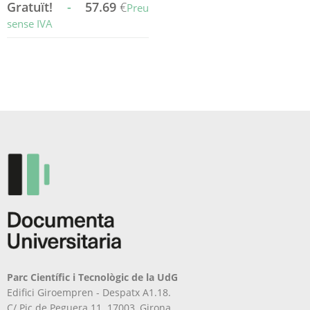
Gratuït!
-
57.69
€
Preu
sense IVA
Aquest
producte
té
diverses
variants.
Les
opcions
es
poden
triar
a
la
pàgina
del
producte
Parc Científic i Tecnològic de la UdG
Edifici Giroempren - Despatx A1.18.
C/ Pic de Peguera 11. 17003, Girona