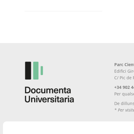
Aquest
producte
té
diverses
variants.
Les
opcions
es
poden
Parc Cien
triar
Edifici G
a
C/ Pic de
la
pàgina
+34 902 4
del
Per quals
producte
De dillun
* Per visi