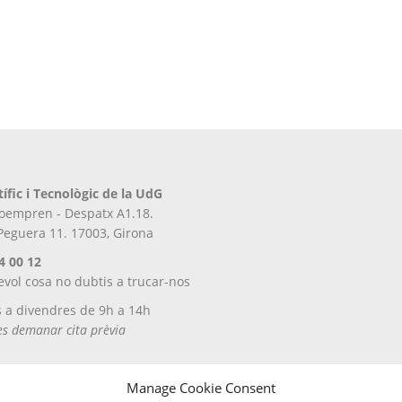
tífic i Tecnològic de la UdG
iroempren - Despatx A1.18.
 Peguera 11. 17003, Girona
4 00 12
evol cosa no dubtis a trucar-nos
s a divendres de 9h a 14h
tes demanar cita prèvia
Manage Cookie Consent