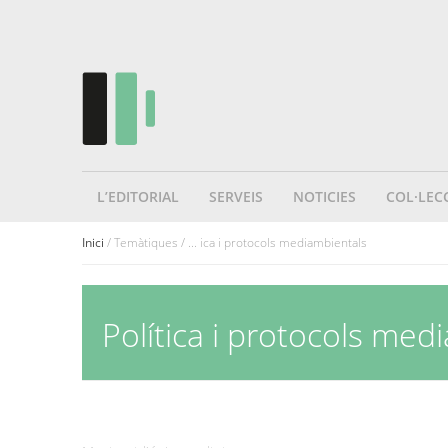
L’EDITORIAL
SERVEIS
NOTICIES
COL·LEC
Inici
/ Temàtiques / ... ica i protocols mediambientals
Política i protocols med