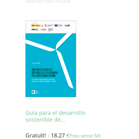
Mostrant l'únic resultat
Guía para el desarrollo
sostenible de…
Gratuït!
-
18.27
€
Preu sense IVA