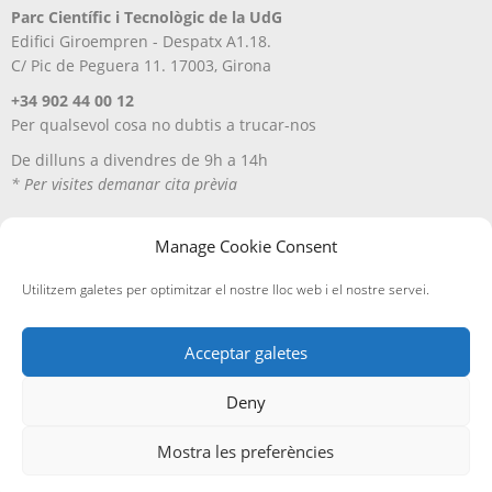
Parc Científic i Tecnològic de la UdG
Edifici Giroempren - Despatx A1.18.
C/ Pic de Peguera 11. 17003, Girona
+34 902 44 00 12
Per qualsevol cosa no dubtis a trucar-nos
De dilluns a divendres de 9h a 14h
* Per visites demanar cita prèvia
Manage Cookie Consent
Utilitzem galetes per optimitzar el nostre lloc web i el nostre servei.
Acceptar galetes
Deny
Avís Legal
Política de privacitat
Política de cookies
Entregues i devolucions
Mostra les preferències
Edicions A Petició, SL
· ©
2026