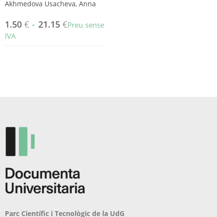
Akhmedova Usacheva, Anna
1.50
€
-
21.15
€
Preu sense
IVA
Aquest
producte
té
diverses
variants.
Les
opcions
es
poden
triar
a
la
pàgina
del
producte
Parc Científic i Tecnològic de la UdG