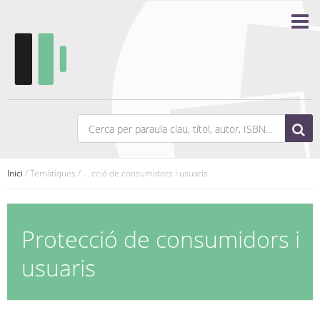
Inici
/ Temàtiques / ... cció de consumidors i usuaris
Protecció de consumidors i
usuaris