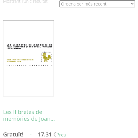
Mostrant l'únic resultat
Les llibretes de
memòries de Joan…
Gratuït!
-
17.31
€
Preu