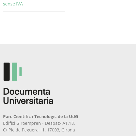
sense IVA
Aquest
producte
té
diverses
variants.
Les
opcions
es
poden
triar
a
la
pàgina
del
producte
Parc Científic i Tecnològic de la UdG
Edifici Giroempren - Despatx A1.18.
C/ Pic de Peguera 11. 17003, Girona