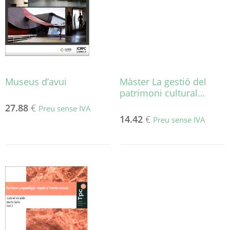
triar
a
a
la
la
pàgina
pàgina
del
del
producte
producte
Museus d’avui
Màster La gestió del
patrimoni cultural…
27.88
€
Preu sense IVA
14.42
€
Preu sense IVA