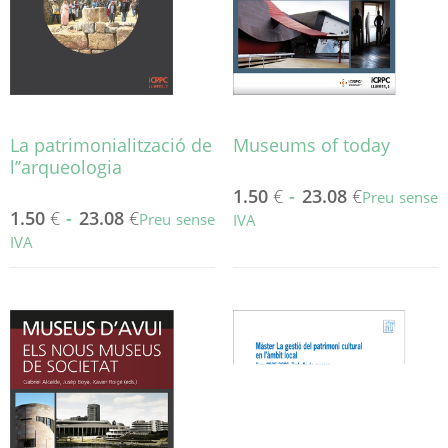
a
triar
la
a
pàgina
la
del
pàgina
producte
del
producte
La patrimonialització de
Museums of today
l’’arqueologia
1.50
€
-
23.08
€
Preu sense
1.50
€
-
23.08
€
Preu sense
IVA
IVA
Aquest
Aquest
producte
producte
té
té
diverses
diverses
variants.
variants.
Les
Les
opcions
opcions
es
es
poden
poden
triar