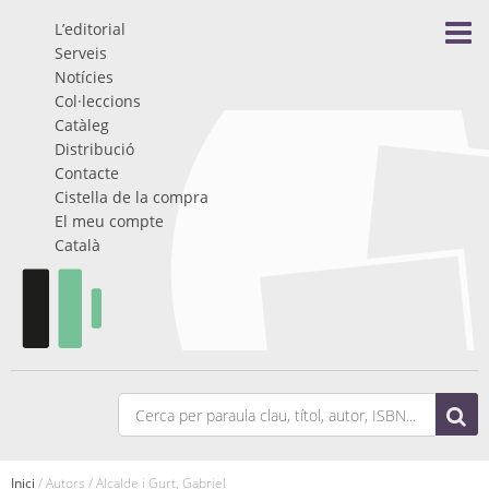
L’editorial
Serveis
Notícies
Col·leccions
Catàleg
Distribució
Contacte
Cistella de la compra
El meu compte
Català
Inici
/ Autors / Alcalde i Gurt, Gabriel