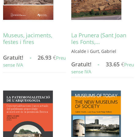
Museus, jaciments,
La Prunera (Sant Joan
festes i fires
les Fonts,…
Alcalde i Gurt, Gabriel
Gratuït!
-
26.93
€
Preu
Gratuït!
-
33.65
€
Preu
sense IVA
sense IVA
Aquest
producte
Aquest
té
producte
diverses
té
variants.
diverses
Les
variants.
opcions
Les
es
opcions
poden
es
triar
poden