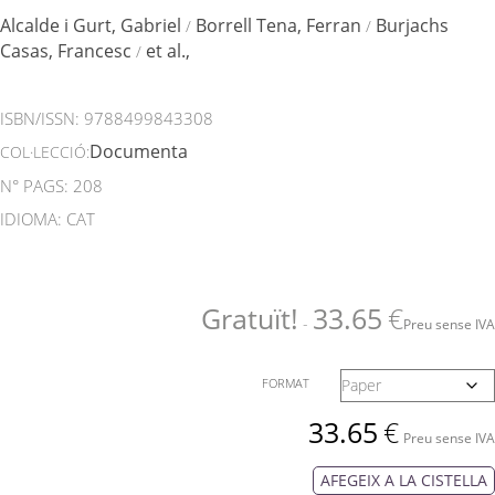
Alcalde i Gurt, Gabriel
Borrell Tena, Ferran
Burjachs
/
/
Casas, Francesc
et al.,
/
ISBN/ISSN:
9788499843308
Documenta
COL·LECCIÓ:
N° PAGS: 208
IDIOMA: CAT
Gratuït!
33.65
€
-
Preu sense IVA
FORMAT
33.65
€
Preu sense IVA
AFEGEIX A LA CISTELLA