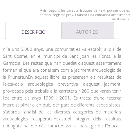
Avís: segons les característiques del text, pot ser que es
demani registre previ i tancar una comanda amb import
de 0 euros.
AUTORIES
DESCRIPCIÓ
nFa uns 5.000 anys, una comunitat es va establir al pla de
Sant Cosme, en el municipi de Sant Joan les Fonts, a la
Garrotxa. Les restes que han quedat d’aquest assentament
formen el que ara coneixem com a jaciment arqueològic de
la Prunera.nEn aquest llibre es presenten els resultats de
l’excavació arqueològica preventiva d’aquest jaciment,
provocada pels treballs a la carretera N260 que varen tenir
lloc entre els anys 1999 i 2001. Es tracta d’una recerca
interdisciplinària en què, per part de diferents especialistes,
s’aborda l’anàlisi de les diverses categories de materials
arqueològics recuperats.nL’estudi integrat dels resultats
obtinguts ha permès caracteritzar el paisatge de l’època i