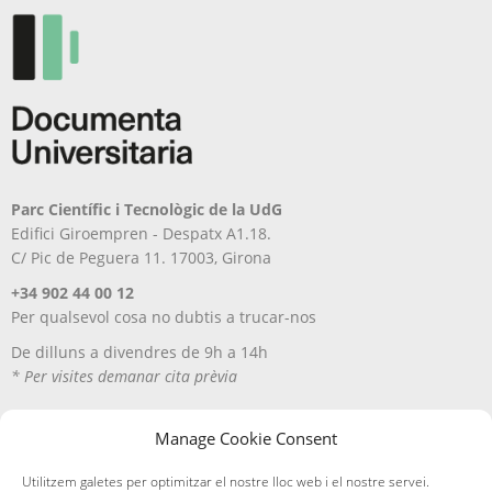
Parc Científic i Tecnològic de la UdG
Edifici Giroempren - Despatx A1.18.
C/ Pic de Peguera 11. 17003, Girona
+34 902 44 00 12
Per qualsevol cosa no dubtis a trucar-nos
De dilluns a divendres de 9h a 14h
* Per visites demanar cita prèvia
Manage Cookie Consent
Utilitzem galetes per optimitzar el nostre lloc web i el nostre servei.